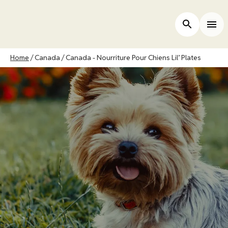
Skip
to
Open Site 
Togg
main
content
Breadcrumb
Home
Canada
Canada - Nourriture Pour Chiens Lil’ Plates